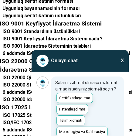
Uyğunluq sertifikatının forması
Uyğunluq bəyannaməsinin forması
Uyğunluq sertifikatının üstünlükləri
ISO 9001 Keyfiyyət İdarəetmə Sistemi
ISO 9001 Standardının üstünlükləri
ISO 9001 Keyfiyyət İdarəetmə Sistemi nədir?
ISO 9001 İdarəetmə Sisteminin tələbləri
6 addımda ISO 9001 İdarəetmə sisteminin tətbiqi prosesi
ISO 22000 Qida Təhlükəsizliyi Beynəlxalq
Onlayn chat
X
İdarəetmə Sistemi
ISO 22000 Qida Təhlükəsizliyi İdarəetmə Sistemi nədir?
Salam, zəhmət olmasa məlumat
ISO 22000 Standardının üstünlükləri
almaq istədiyiniz xidməti seçin ?
6 addımda ISO 22000 idarəetmə sisteminin tətbiqi prosesi
Sertifikatlaşdırma
ISO 22000 İdarəetmə Sisteminin tələbləri
ISO 17025 Laboratoriyaların Akkreditasiyası
Patentləşdirmə
İSO 17025 Standardının üstünlükləri
Təlim xidməti
ISO/IEC 17025 Standartı nədir?
6 addımda ISO 17025 idarəetmə sisteminin tətbiqi prosesi
Metrologiya və Kalibrasiya