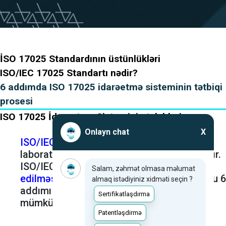
İSO 17025 Standardının üstünlükləri
ISO/IEC 17025 Standartı nədir?
6 addımda ISO 17025 idarəetmə sisteminin tətbiqi
prosesi
ISO 17025 İdarəetmə Sisteminin tələbləri
Onlayn chat
X
ISO/IEC 17025
sınaq və kalibrləmə
laboratoriyaları üçün beynəlxalq standartdır.
ISO/IEC 17025
sertifikatının əldə
Salam, zəhmət olmasa məlumat
edilməsi
mürəkkəb proses ola bilər, lakin bu 6
almaq istədiyiniz xidməti seçin ?
addımı izləməklə prosesi asanlaşdırmaq
Sertifikatlaşdırma
mümkündür.
Patentləşdirmə