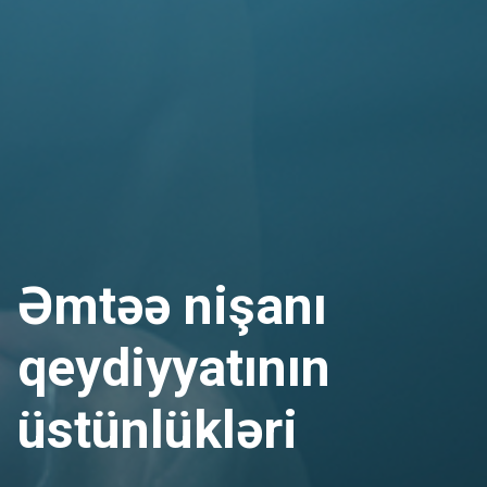
Əmtəə nişanı
qeydiyyatının
üstünlükləri