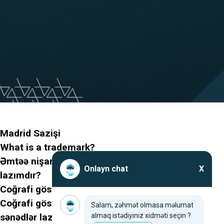
Madrid Sazişi
What is a trademark?
Əmtəə nişanının qeydiyyatı üçün hansı sənədlər
Onlayn chat
X
lazımdır?
Coğrafi göstərici nədir?
Coğrafi göstəricilərin qeydiyyatı üçün hansı
Salam, zəhmət olmasa məlumat
almaq istədiyiniz xidməti seçin ?
sənədlər lazımdır?