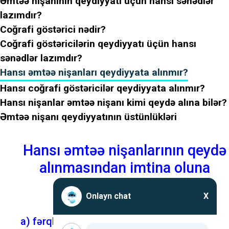
Əmtəə nişanının qeydiyyatı üçün hansı sənədlər
lazımdır?
Coğrafi göstərici nədir?
Coğrafi göstəricilərin qeydiyyatı üçün hansı
sənədlər lazımdır?
Hansı əmtəə nişanları qeydiyyata alınmır?
Hansı coğrafi göstəricilər qeydiyyata alınmır?
Hansı nişanlar əmtəə nişanı kimi qeydə alına bilər?
Əmtəə nişanı qeydiyyatının üstünlükləri
Hansı əmtəə nişanlarının qeydə
alınmasından imtina oluna
bilər?
Onlayn chat
X
a) fərqlənmə qabiliyyətinə malik olmayan