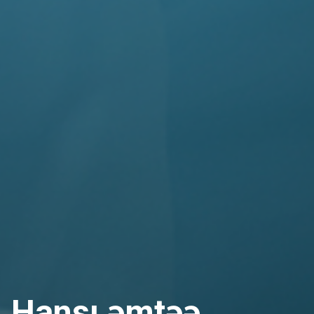
Hansı əmtəə