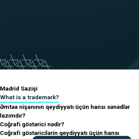
Madrid Sazişi
What is a trademark?
Əmtəə nişanının qeydiyyatı üçün hansı sənədlər
lazımdır?
Coğrafi göstərici nədir?
Coğrafi göstəricilərin qeydiyyatı üçün hansı