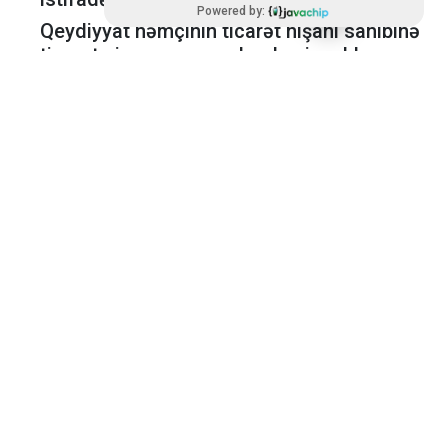
Powered by:
Qeydiyyat həmçinin ticarət nişanı sahibinə
ticarət nişanını pozan hər kəsi məhkəməyə
vermək imkanı verir. Ticarət nişanları
müəssisələr üçün
mühüm vasitədir
və
onların brendini rəqiblərdən qorumağa
kömək edə bilər.
Ticarət nişanının əsas aspektləri:
1. Brend İdentifikasiyası: Ticarət nişanı
məhsul və ya xidmətlər üçün unikal
identifikator rolunu oynayır və istehlakçılara
onları rəqiblərinkindən fərqləndirməyə
kömək edir. Bu, loqo, ad, şüar və ya hətta
müəyyən bir marka ilə əlaqəli xüsusi rəng və
ya səs ola bilər.
2. Hüquqlar: Əmtəə nişanının qeydiyyatı